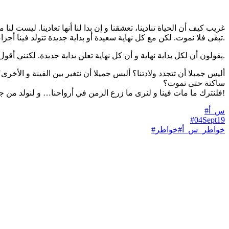
تبقى فلا نموت. لكن مع كل نهاية سعيدة أو بداية جديدة تتولد فينا أجزاء نيرة فتحيي ما تبقى منا بطريقة مغايرة تولد لدينا طاقة مختلفة فنولد من جديد.
يقولون أن لكل بداية نهاية و أن كل نهاية تعلن بداية جديدة. لكنني أقول أن مع كل نهاية أو بداية ولادة.
أليس جميلا أن تتجدد ولادتنا؟ أليس جميلا أن نتغير بين الفينة و الأ
ساكنة حتى تموت؟
فلنترك ما مات فينا و لنرى ما زرع الزمن في أرواحنا… و لنولد من جديد!
#س_أ
#04Sept19
#خواطر_س_أ
#خواطر