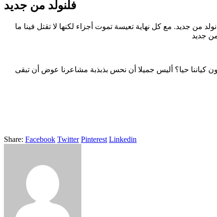
فلنولد من جديد
غريب كيف أن الحياة تنادينا، تعشقنا و إن بدا لنا أنها تعادينا. ليست لنا مجرد حياة واحدة فنحن نولد مرات عديدة في نفس الحياة. فمع كل بداية نولد من جديد. مع كل نهاية تعيسة تموت أجزاء لكنها لا تقتل فينا ما
يكون كياننا حيا؟ أليس جميلا أن نحس بذبذبة مشاعرنا عوض أن تبقى
Share:
Facebook
Twitter
Pinterest
Linkedin