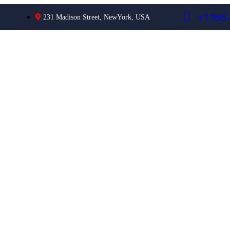
+
1
7
6
8
231 Madison Street, NewYork, USA