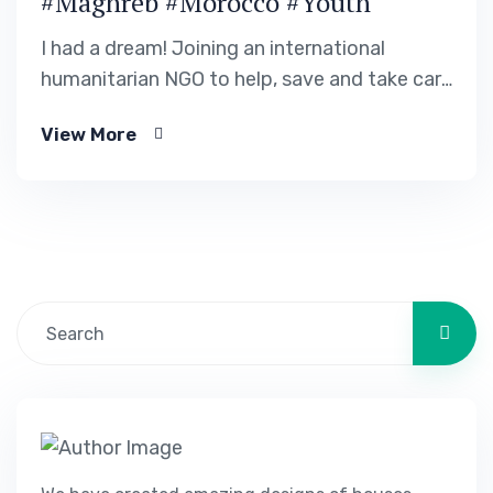
#Maghreb #Morocco #Youth
I had a dream! Joining an international
humanitarian NGO to help, save and take care
of people around the world, especially those
View More
living in vulnerable African countries. In
recent years, […]