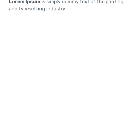
Lorem Ipsum
is simply dummy text of the printing
and typesetting industry
WHERE DOES IT COME FROM?
Lorem ipsum
Lorem ipsum 2
Lorem ipsum 3
TOEFL Exam Preparation
IELTS Exam Preparation
PTE Exam Preparation
Get Consultancy