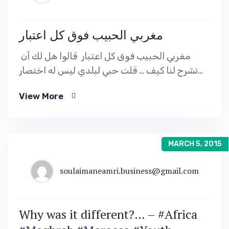
مغربي الحبيب فوق كل اعتبار
مغربي الحبيب فوق كل اعتبار قالوا هل لك أن
تشرح لنا كيف … قلت حبي لبلدي ليس له اختصار
قالوا و هل نسيت كمّ مشاكله … قلت لنا العمل
View More
لإصلاحها […]
MARCH 5, 2015
soulaimaneamri.business@gmail.com
Why was it different?… – #Africa