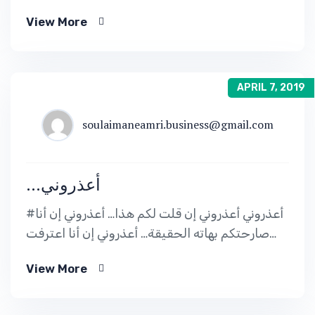
الحاجات فنفس الوقت و كنقد من حاجة لحاجة و
View More
كنخربق الأولويات كل مرة… !!!و […]
APRIL 7, 2019
soulaimaneamri.business@gmail.com
…أعذروني
#أعذروني أعذروني إن قلت لكم هذا… أعذروني إن أنا
صارحتكم بهاته الحقيقة… أعذروني إن أنا اعترفت
لكم أنه مهما صفت القلوب و مهما كانت مسامحة
View More
إلا و تعجز أحيانا عن […]