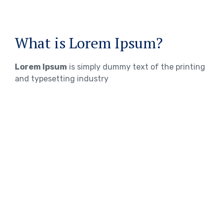
What is Lorem Ipsum?
Lorem Ipsum
is simply dummy text of the printing
and typesetting industry
WHERE DOES IT COME FROM?
Lorem ipsum
Lorem ipsum 2
Lorem ipsum 3
TOEFL Exam Preparation
IELTS Exam Preparation