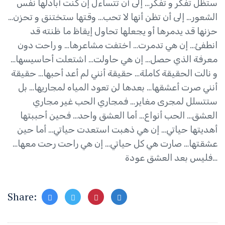
ستظل تفكر و تفكر… إلى أن تتساءل إن كنت أبادلها نفس
الشعور… إلى أن تظن أنها لا تحب… وقتها ستختنق و تحزن…
حزنها قد يدمرها أو يجعلها تحاول إيقاظ ما ظنته قد
انطفئ… إن هي تدمرت… اختفت مشاعرها… و راحت دون
معرفة الذي حصل… إن هي حاولت… اشتعلت أحاسيسها…
و نالت الحقيقة كاملة… حقيقة أنني لم أعد أحبها… حقيقة
أنني صرت أعشقها… بعدها لن تعود المياه لمجاريها… بل
ستتسلل لمجرى مغاير… فمجاري الحب غير مجاري
العشق… الحب أنواع… أما العشق واحد… فحين أحببتها
أهديتها حياتي… إن هي ذهبت استعدت حياتي… أما حين
عشقتها… صارت هي كل حياتي… إن هي راحت رحت معها…
فليس بعد العشق عودة…
Share: