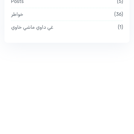
Posts
5
خواطر
36
غي داوي ماشي خاوي
1