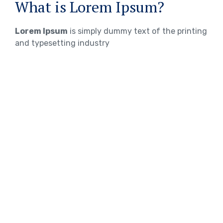
What is Lorem Ipsum?
Lorem Ipsum
is simply dummy text of the printing
and typesetting industry
WHERE DOES IT COME FROM?
Lorem ipsum
Lorem ipsum 2
Lorem ipsum 3
TOEFL Exam Preparation
IELTS Exam Preparation
PTE Exam Preparation
Get Consultancy